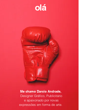
olá
Me chamo Darcio Andrade,
Designer Gráfico, Publicitário
e apaixonado por novas
expressões em forma de arte.